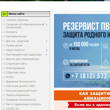
Меню сайта
Главная страница
Сведения об образовательной
организации
Контакты
Наставничество
Для вас, родители
Прием детей
Наши педагоги
Противодействие коррупции
Версия для слабовидящих
Структура сайта
Анкетирование
Обратная связь
НОКО
Дорожная безопасность
Обучение детей с ОВЗ
Консультационный пункт
Энергосбережение
Пожарная безопасность
Часто задаваемые вопросы
COVID-19