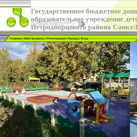
Государственное бюджетное дош
образовательное учреждение дет
Петродворцового района Санкт-
Главная
|
Мой профиль
|
Регистрация
|
Выход
|
Вход