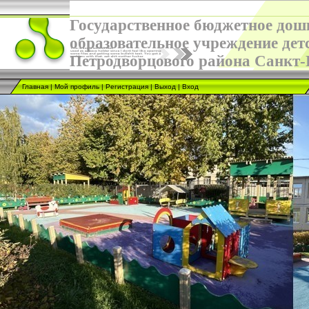
Государственное бюджетное дош
образовательное учреждение дет
Петродворцового района Санкт-
Главная
|
Мой профиль
|
Регистрация
|
Выход
|
Вход