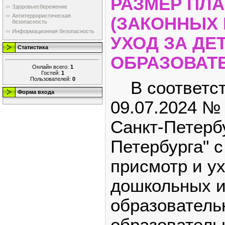
РАЗМЕР ПЛА
Здоровьесбережение
Антитеррористическая
(ЗАКОННЫХ 
безопасность
Информационная безопасность
УХОД ЗА Д
Статистика
ОБРАЗОВАТ
Онлайн всего:
1
Гостей:
1
Пользователей:
0
В соответств
Форма входа
09.07.2024 №
Санкт-Петерб
Петербурга" с
присмотр и ух
дошкольных и
образователь
образователь