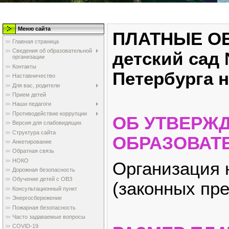
Меню сайта
ПЛАТНЫЕ О
Главная страница
Сведения об образовательной
детский сад
организации
Контакты
Петербурга н
Наставничество
Для вас, родители
Прием детей
Наши педагоги
Противодействие коррупции
ОБ УТВЕРЖ
Версия для слабовидящих
Структура сайта
ОБРАЗОВАТ
Анкетирование
Обратная связь
НОКО
Организация 
Дорожная безопасность
Обучение детей с ОВЗ
(законных пр
Консультационный пункт
Энергосбережение
Пожарная безопасность
Часто задаваемые вопросы
COVID-19