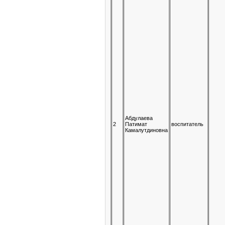
Абдулаева
2
Патимат
воспитатель
Камалутдиновна