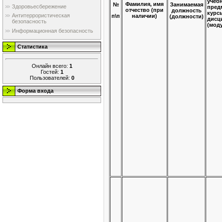
учеб
Фамилия, имя
Занимаемая
№
Здоровьесбережение
пред
отчество (при
должность
курс
Антитеррористическая
п\п
наличии)
(должности)
дисц
безопасность
(мод
Информационная безопасность
Статистика
Онлайн всего:
1
Гостей:
1
Пользователей:
0
Форма входа