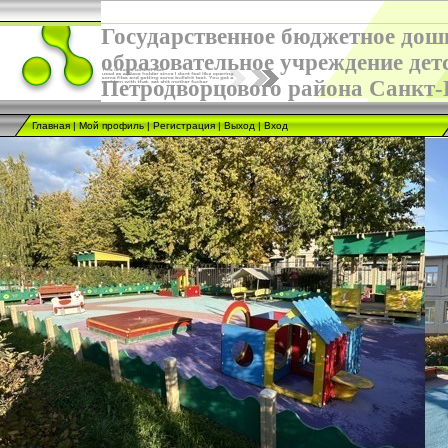
Государственное бюджетное дош
образовательное учреждение дет
Петродворцового района Санкт-
Главная
|
Мой профиль
|
Регистрация
|
Выход
|
Вход